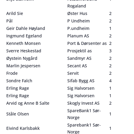
Rogaland
Arild Sie
Øster Hus
2
Pål
P Undheim
2
Geir Dahle Høyland
P.undheim
1
Ingmund Egeland
Planum AS
2
Kenneth Monsen
Port & Dørsenter as
2
Sverre Heskestad
Prosjektil as
3
Øystein Nygård
Sandmyr AS
2
Marlin Jespersen
Secant AS
2
Frode
Servit
2
Sondre Falch
Sifab Bygg AS
4
Erling Rage
Sig Halvorsen
1
Erling Rage
Sig Halvorsen
1
Arvid og Anne B Salte
Skogly Invest AS
2
SpareBank1 Sør-
Ståle Olsen
1
Norge
Sparebank1 Sør-
Eivind Karlsbakk
1
Norge