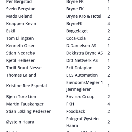
Per Bergstad
Bryne FK
1
Svein Bergstad
Bryne FK
1
Mads Ueland
Bryne Kro & Hotell
2
Knappen Kevin
BryneFK
4
Eskil
Byggelaget
2
Tom Ellingsen
Coca-Cola
2
Kenneth Olsen
D.Danielsen AS
1
Stian Nedrebø
Dekkstra Bryne AS
2
Kjetil Helliesen
Ditt Nettverk AS
1
Torill Braut Nesse
Ecit Dataplan
2
Thomas Laland
ECS Automation
2
EiendomsMegler 1
Kristine Ree Espedal
1
Jærmegleren
Bjørn Tore Lien
Envirex Group
2
Martin Fauskanger
FKH
4
Stian Løkling Pedersen
Foodback
2
Fotograf Øystein
Øystein Haara
2
Haara