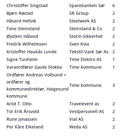
Christoffer Singstad
Sparebanken Sør
6
Bjørn Røstad
SR Group
2
Håvard Hellvik
Steelwork AS
2
Tone Steinsland
Steinsland & Co
2
Øystein Håland
Storm Sikkerhet
2
Fredrik Wilhelmsen
Sven Kvia
2
Kristoffer Haukås Lunde
Tekstil-Vask Sør As
2
Signe Tunheim
Time Elektro AS
1
Varaordfører Gaute Stokka
Time kommune
1
Ordfører Andreas Vollsund +
ordfører og
Time kommune
3
kommunedirektør, Haigesund
kommune
Arild T. Otto
Travelevent as
2
Tor Erik Årsvold
Vestpersonell AS
2
Rune Jonassen
Vial AS
2
Per Kåre Eikeland
Weda AS
2