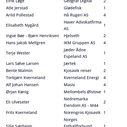
Eirik Løge
Geograf Digital
2
Atle Jerstad
Glødefisk
1
Arild Pollestad
Hå Rugeri AS
4
Haver Advokatfirma
Elisabeth Nygård
1
AS
Ingve Bøe - Bjørn Henriksen
Hjelseth
2
Hans Jakob Mellgren
IKM Gruppen AS
4
Jæder Ådne
Terje Wester
1
Espeland AS
Lars Sølve Larsen
Jærtek
1
Bente Malmin
Kjosavik reiser
2
Torbjørn Kverneland
Kverneland Energi
4
Alf Johan Hansen
Masiv
4
Ørjan Kønig
Mellombels Ølstove
1
Nedremarka
Eli Ulveseter
2
Eiendom AS - M44
Frits Kverneland
Norengros Kjosavik
1
Norges
Silje Særheim
Fotballforbund
1