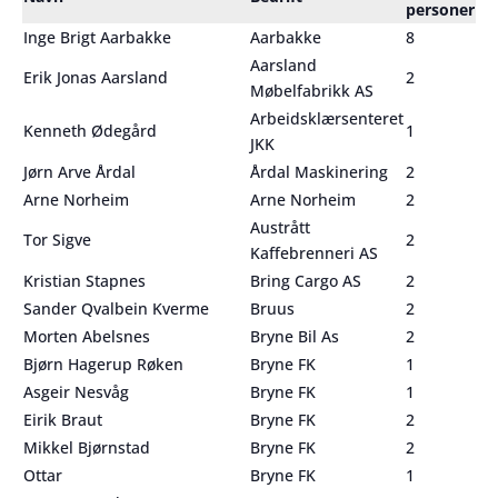
personer
Inge Brigt Aarbakke
Aarbakke
8
Aarsland
Erik Jonas Aarsland
2
Møbelfabrikk AS
Arbeidsklærsenteret
Kenneth Ødegård
1
JKK
Jørn Arve Årdal
Årdal Maskinering
2
Arne Norheim
Arne Norheim
2
Austrått
Tor Sigve
2
Kaffebrenneri AS
Kristian Stapnes
Bring Cargo AS
2
Sander Qvalbein Kverme
Bruus
2
Morten Abelsnes
Bryne Bil As
2
Bjørn Hagerup Røken
Bryne FK
1
Asgeir Nesvåg
Bryne FK
1
Eirik Braut
Bryne FK
2
Mikkel Bjørnstad
Bryne FK
2
Ottar
Bryne FK
1