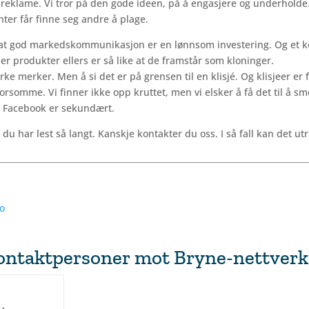
er reklame. Vi tror på den gode ideen, på å engasjere og underholde
nter får finne seg andre å plage.
t – at god markedskommunikasjon er en lønnsom investering. Og et 
r produkter ellers er så like at de ­framstår som kloninger.
ke merker. Men å si det er på grensen til en klisjé. Og klisjeer er 
rsomme. Vi finner ikke opp kruttet, men vi elsker å få det til å s
på Facebook er sekundært.
du har lest så langt. Kanskje ­kontakter du oss. I så fall kan det utr
o
kontaktpersoner mot Bryne-nettverk