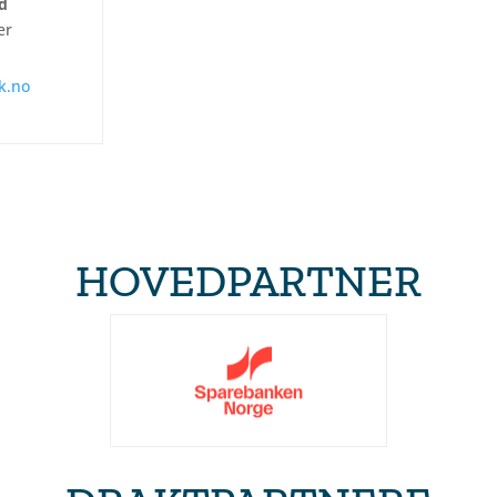
ad
er
k.no
HOVEDPARTNER