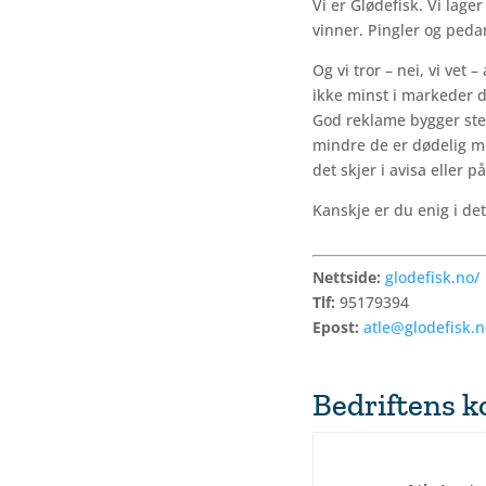
Vi er Glødefisk. Vi lag
vinner. Pingler og peda
Og vi tror – nei, vi ve
ikke minst i markeder de
God reklame bygger ster
mindre de er dødelig mo
det skjer i avisa eller 
Kanskje er du enig i det 
Nettside:
glodefisk.no/
Tlf:
95179394
Epost:
atle@glodefisk.n
Bedriftens 