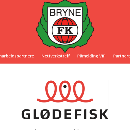
marbeidspartnere
Nettverkstreff
Påmelding VIP
Partnert