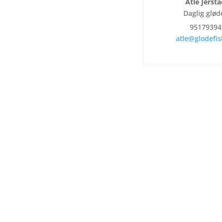
Atle Jerst
Daglig glød
95179394
atle@glodefis