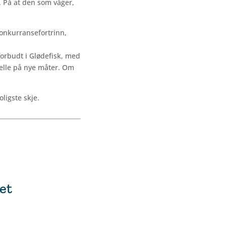
. På at den som våger,
konkurransefortrinn,
forbudt i Glødefisk, med
melle på nye måter. Om
oligste skje.
et