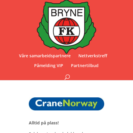
Våre samarbeidspartnere
Nettverkstreff
Påmelding VIP
Partnertilbud
Alltid på plass!