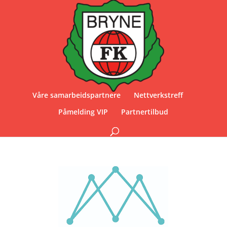
Våre samarbeidspartnere
Nettverkstreff
Påmelding VIP
Partnertilbud