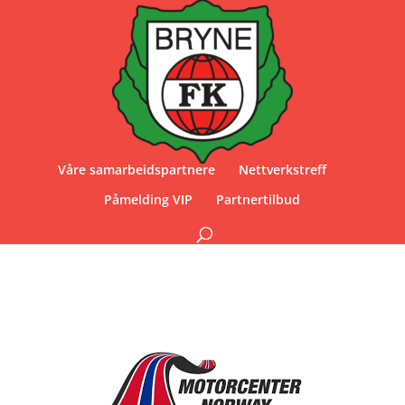
Våre samarbeidspartnere
Nettverkstreff
Påmelding VIP
Partnertilbud