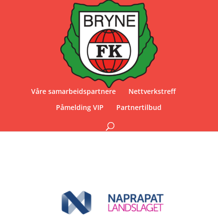
Våre samarbeidspartnere
Nettverkstreff
Påmelding VIP
Partnertilbud