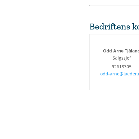
Bedriftens 
Odd Arne Tjålan
Salgssjef
92618305
odd-arne@jaeder.