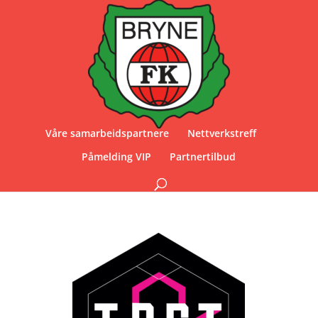
Våre samarbeidspartnere
Nettverkstreff
Påmelding VIP
Partnertilbud