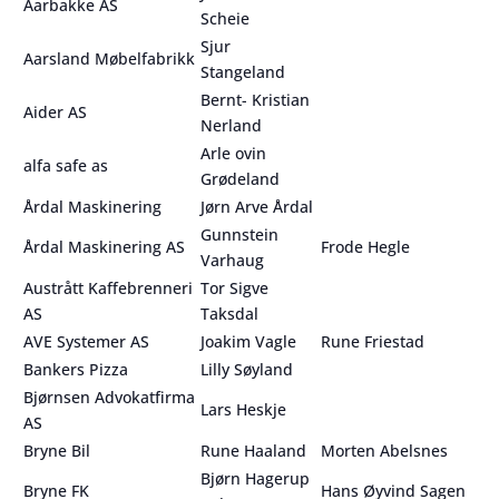
Aarbakke AS
Scheie
Sjur
Aarsland Møbelfabrikk
Stangeland
Bernt- Kristian
Aider AS
Nerland
Arle ovin
alfa safe as
Grødeland
Årdal Maskinering
Jørn Arve Årdal
Gunnstein
Årdal Maskinering AS
Frode Hegle
Varhaug
Austrått Kaffebrenneri
Tor Sigve
AS
Taksdal
AVE Systemer AS
Joakim Vagle
Rune Friestad
Bankers Pizza
Lilly Søyland
Bjørnsen Advokatfirma
Lars Heskje
AS
Bryne Bil
Rune Haaland
Morten Abelsnes
Bjørn Hagerup
Bryne FK
Hans Øyvind Sagen