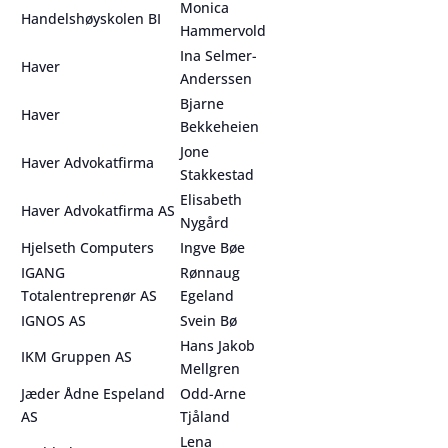
Monica
Handelshøyskolen BI
Hammervold
Ina Selmer-
Haver
Anderssen
Bjarne
Haver
Bekkeheien
Jone
Haver Advokatfirma
Stakkestad
Elisabeth
Haver Advokatfirma AS
Nygård
Hjelseth Computers
Ingve Bøe
IGANG
Rønnaug
Totalentreprenør AS
Egeland
IGNOS AS
Svein Bø
Hans Jakob
IKM Gruppen AS
Mellgren
Jæder Ådne Espeland
Odd-Arne
AS
Tjåland
Lena