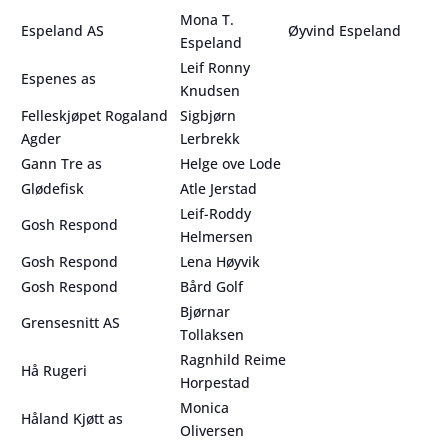
Mona T.
Espeland AS
Øyvind Espeland
Espeland
Leif Ronny
Espenes as
Knudsen
Felleskjøpet Rogaland
Sigbjørn
Agder
Lerbrekk
Gann Tre as
Helge ove Lode
Glødefisk
Atle Jerstad
Leif-Roddy
Gosh Respond
Helmersen
Gosh Respond
Lena Høyvik
Gosh Respond
Bård Golf
Bjørnar
Grensesnitt AS
Tollaksen
Ragnhild Reime
Hå Rugeri
Horpestad
Monica
Håland Kjøtt as
Oliversen