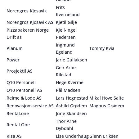
Frits
Norengros Kjosavik
Kverneland
Norengros Kjosavik AS
Kjetil Gilje
Pizzabakeren Norge
Kjell-Inge
Drift as
Pedersen
Ingmund
Planum
Tommy Kvia
Egeland
Power
Jarle Gullaksen
Geir Arne
Prosjektil AS
Rikstad
Q10 Personell
Hege Kverme
Q10 Personell AS
Pål Madsen
Reime & Lode AS
Lars Hognestad
Mikal Hove Salte
Renovasjonsservice AS
Åshild Grødem
Magnus Grødem
Rental.one
June Skandsen
Thor Arne
Rental.One
Dybdahl
Risa AS
Lise Underhaug
Glenn Eriksen