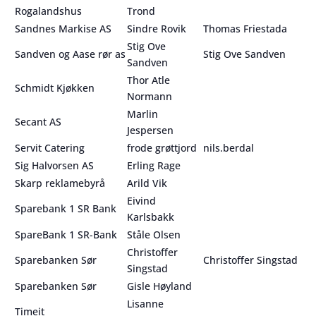
Rogalandshus
Trond
Sandnes Markise AS
Sindre Rovik
Thomas Friestada
Stig Ove
Sandven og Aase rør as
Stig Ove Sandven
Sandven
Thor Atle
Schmidt Kjøkken
Normann
Marlin
Secant AS
Jespersen
Servit Catering
frode grøttjord
nils.berdal
Sig Halvorsen AS
Erling Rage
Skarp reklamebyrå
Arild Vik
Eivind
Sparebank 1 SR Bank
Karlsbakk
SpareBank 1 SR-Bank
Ståle Olsen
Christoffer
Sparebanken Sør
Christoffer Singstad
Singstad
Sparebanken Sør
Gisle Høyland
Lisanne
Timeit