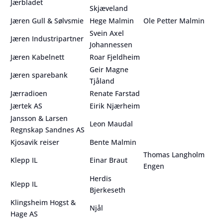
Jærbladet
Skjæveland
Jæren Gull & Sølvsmie
Hege Malmin
Ole Petter Malmin
Svein Axel
Jæren Industripartner
Johannessen
Jæren Kabelnett
Roar Fjeldheim
Geir Magne
Jæren sparebank
Tjåland
Jærradioen
Renate Farstad
Jærtek AS
Eirik Njærheim
Jansson & Larsen
Leon Maudal
Regnskap Sandnes AS
Kjosavik reiser
Bente Malmin
Thomas Langholm
Klepp IL
Einar Braut
Engen
Herdis
Klepp IL
Bjerkeseth
Klingsheim Hogst &
Njål
Hage AS