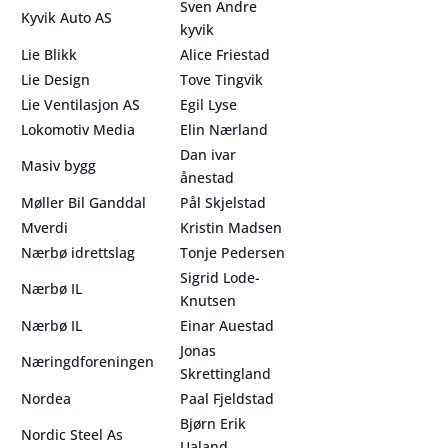
Sven Andre
Kyvik Auto AS
kyvik
Lie Blikk
Alice Friestad
Lie Design
Tove Tingvik
Lie Ventilasjon AS
Egil Lyse
Lokomotiv Media
Elin Nærland
Dan ivar
Masiv bygg
ånestad
Møller Bil Ganddal
Pål Skjelstad
Mverdi
Kristin Madsen
Nærbø idrettslag
Tonje Pedersen
Sigrid Lode-
Nærbø IL
Knutsen
Nærbø IL
Einar Auestad
Jonas
Næringdforeningen
Skrettingland
Nordea
Paal Fjeldstad
Bjørn Erik
Nordic Steel As
Ualand