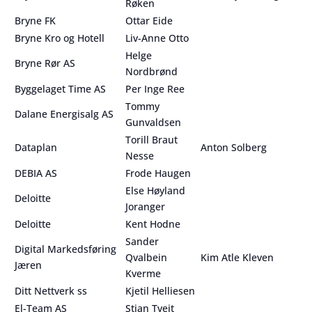
Røken
Bryne FK
Ottar Eide
Bryne Kro og Hotell
Liv-Anne Otto
Helge
Bryne Rør AS
Nordbrønd
Byggelaget Time AS
Per Inge Ree
Tommy
Dalane Energisalg AS
Gunvaldsen
Torill Braut
Dataplan
Anton Solberg
Nesse
DEBIA AS
Frode Haugen
Else Høyland
Deloitte
Joranger
Deloitte
Kent Hodne
Sander
Digital Markedsføring
Qvalbein
Kim Atle Kleven
Jæren
Kverme
Ditt Nettverk ss
Kjetil Helliesen
El-Team AS
Stian Tveit