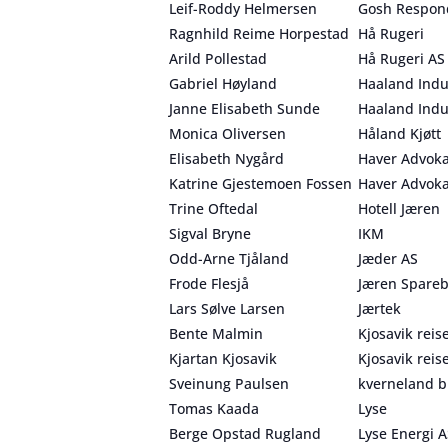
Leif-Roddy Helmersen
Gosh Respon
Ragnhild Reime Horpestad
Hå Rugeri
Arild Pollestad
Hå Rugeri AS
Gabriel Høyland
Haaland Indu
Janne Elisabeth Sunde
Haaland Indu
Monica Oliversen
Håland Kjøtt
Elisabeth Nygård
Haver Advoka
Katrine Gjestemoen Fossen
Haver Advoka
Trine Oftedal
Hotell Jæren
Sigval Bryne
IKM
Odd-Arne Tjåland
Jæder AS
Frode Flesjå
Jæren Spare
Lars Sølve Larsen
Jærtek
Bente Malmin
Kjosavik reis
Kjartan Kjosavik
Kjosavik reis
Sveinung Paulsen
kverneland b
Tomas Kaada
Lyse
Berge Opstad Rugland
Lyse Energi 