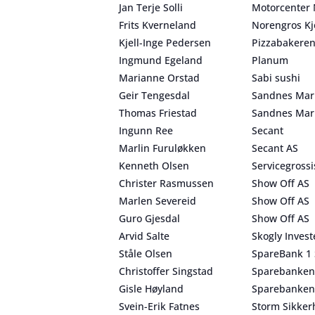
Jan Terje Solli
Motorcenter
Frits Kverneland
Norengros Kj
Kjell-Inge Pedersen
Pizzabakere
Ingmund Egeland
Planum
Marianne Orstad
Sabi sushi
Geir Tengesdal
Sandnes Mar
Thomas Friestad
Sandnes Mar
Ingunn Ree
Secant
Marlin Furuløkken
Secant AS
Kenneth Olsen
Servicegrossi
Christer Rasmussen
Show Off AS
Marlen Severeid
Show Off AS
Guro Gjesdal
Show Off AS
Arvid Salte
Skogly Invest
Ståle Olsen
SpareBank 1 
Christoffer Singstad
Sparebanken
Gisle Høyland
Sparebanken
Svein-Erik Fatnes
Storm Sikker