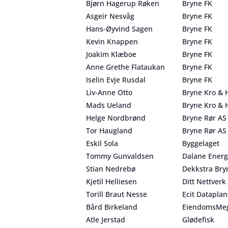
Bjørn Hagerup Røken
Bryne FK
Asgeir Nesvåg
Bryne FK
Hans-Øyvind Sagen
Bryne FK
Kevin Knappen
Bryne FK
Joakim Klæboe
Bryne FK
Anne Grethe Flataukan
Bryne FK
Iselin Evje Rusdal
Bryne FK
Liv-Anne Otto
Bryne Kro & H
Mads Ueland
Bryne Kro & H
Helge Nordbrønd
Bryne Rør AS
Tor Haugland
Bryne Rør AS
Eskil Sola
Byggelaget
Tommy Gunvaldsen
Dalane Energ
Stian Nedrebø
Dekkstra Bry
Kjetil Helliesen
Ditt Nettverk
Torill Braut Nesse
Ecit Dataplan
Bård Birkeland
EiendomsMeg
Atle Jerstad
Glødefisk