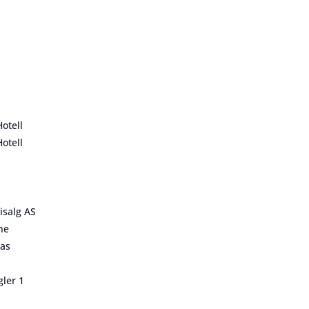
otell
otell
isalg AS
ne
 as
ler 1