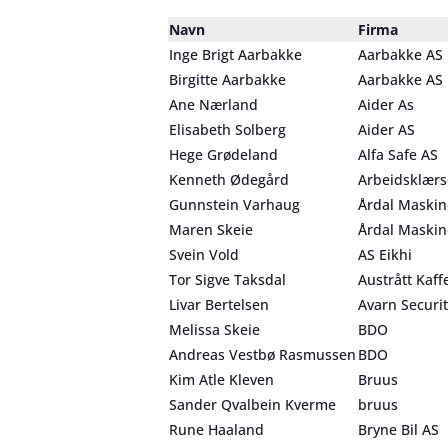
Navn
Firma
Inge Brigt Aarbakke
Aarbakke AS
Birgitte Aarbakke
Aarbakke AS
Ane Nærland
Aider As
Elisabeth Solberg
Aider AS
Hege Grødeland
Alfa Safe AS
Kenneth Ødegård
Arbeidsklærs
Gunnstein Varhaug
Årdal Maskin
Maren Skeie
Årdal Maskin
Svein Vold
AS Eikhi
Tor Sigve Taksdal
Austrått Kaff
Livar Bertelsen
Avarn Securi
Melissa Skeie
BDO
Andreas Vestbø Rasmussen
BDO
Kim Atle Kleven
Bruus
Sander Qvalbein Kverme
bruus
Rune Haaland
Bryne Bil AS