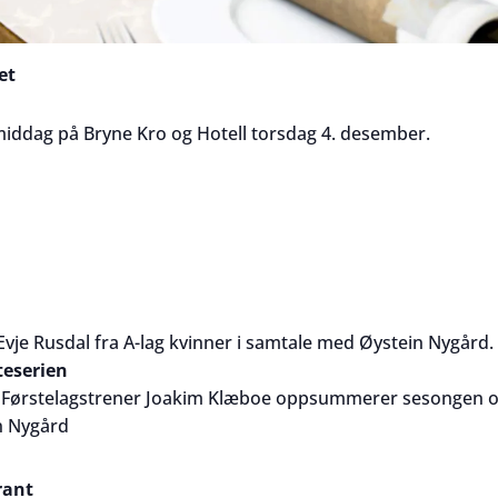
et
middag
på
Bryne
Kro
og Hotell torsdag 4. desember.
Evje Rusdal fra A-lag kvinner i samtale med Øystein Nygård.
teserien
Førstelagstrener Joakim Klæboe oppsummerer sesongen og s
n Nygård
rant