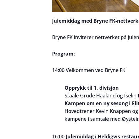
Julemiddag
med
Bryne
FK-nettverk
Bryne
FK inviterer nettverket på
jule
Program:
14:00 Velkommen ved
Bryne
FK
Opprykk til 1. divisjon
Staale Grude Haaland og Iselin 
Kampen om en ny sesong i Eli
Hovedtrener Kevin Knappen og 
kampene i samtale med Øystei
16:00
Julemiddag i Heldigvis restau