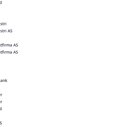
d
stri
stri AS
tfirma AS
tfirma AS
bank
er
er
il
AS