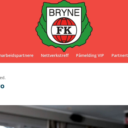
marbeidspartnere
Nettverkstreff
Påmelding VIP
Partnert
ed.
ro