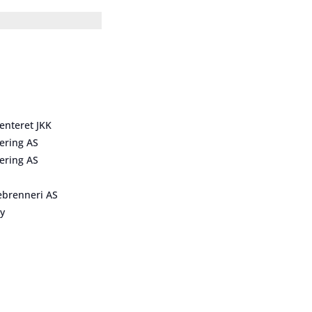
enteret JKK
ering AS
ering AS
ebrenneri AS
ty