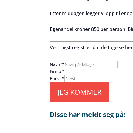
Etter middagen legger vi opp til end
Egenandel
kro
ner 850 per person. B
Vennligst registrer din deltagelse her
Navn
*
Firma
*
Epost
*
JEG KOMMER
Disse har meldt seg på: