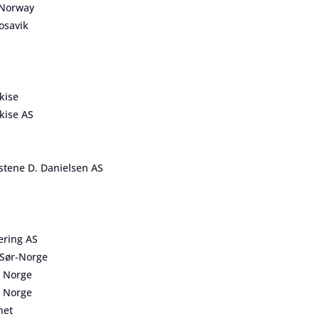
 Norway
osavik
n
kise
kise AS
stene D. Danielsen AS
ering AS
Sør-Norge
 Norge
 Norge
het